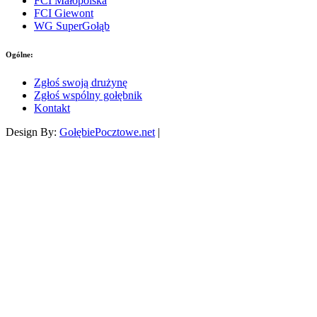
FCI Małopolska
FCI Giewont
WG SuperGołąb
Ogólne:
Zgłoś swoją drużynę
Zgłoś wspólny gołębnik
Kontakt
Design By:
GołębiePocztowe.net
|