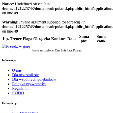
Notice
: Undefined offset: 0 in
/home/u121225743/domains/olrpoland.pl/public_html/application/m
on line
49
Warning
: Invalid argument supplied for foreach() in
/home/u121225743/domains/olrpoland.pl/public_html/application/m
on line
49
Suma
Suma
Lp.
Trener
Flaga
Obrączka
Konkurs
Data
pkt.
konk.
Prawa zastrzeżone: One Loft Race Poland
Informacje:
O nas
Dla uczestników
Dla wspólnych gołębników
Polityka prywatności
Regulamin
RODO
Uczestniczą: