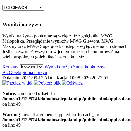
Wyniki na żywo
Wyniki na żywo pobierane są wyłącznie z golębnika MWG
Małopolska. Przeglądanie wyników MWG Giewont, MWG
Mazury oraz MWG Supergołąb dostępne wyłącznie na ich stronach.
Jeśli chcesz mieć wszystko w jednym miejscu i konkurować na
wielu wspólnych gołębnikach skontaktuj się.
Konkurs
Wyniki drużyn
Suma konkursów
As Gołebi
Suma drużyn
Data lotu: 2021-09-17
Aktualizacja: 10.08.2026 20:27:55
Notice
: Undefined offset: 1 in
/home/u121225743/domains/olrpoland.pl/public_html/application/m
on line
49
Warning
: Invalid argument supplied for foreach() in
/home/u121225743/domains/olrpoland.pl/public_html/application/m
on line
49